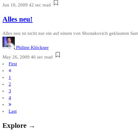
Jun 10, 2009
42 sec read
Alles neu!
Alles neu ist nicht nur ein auf einem von Shostakovich geklautem Sa
Philipp Klöckner
May 26, 2009
46 sec read
First
1
2
3
4
Last
Explore →