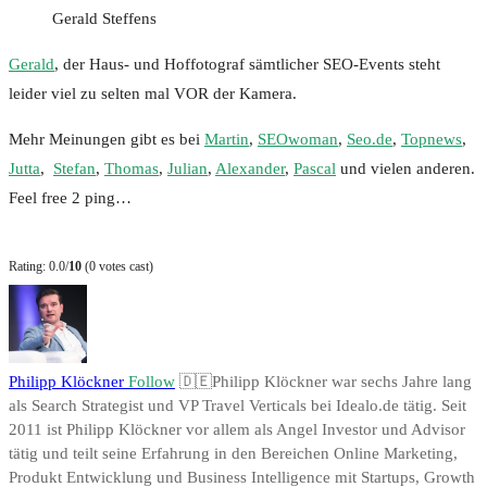
Gerald Steffens
Gerald
, der Haus- und Hoffotograf sämtlicher SEO-Events steht
leider viel zu selten mal VOR der Kamera.
Mehr Meinungen gibt es bei
Martin
,
SEOwoman
,
Seo.de
,
Topnews
,
Jutta
,
Stefan
,
Thomas
,
Julian
,
Alexander
,
Pascal
und vielen anderen.
Feel free 2 ping…
Rating: 0.0/
10
(0 votes cast)
Philipp Klöckner
Follow
🇩🇪Philipp Klöckner war sechs Jahre lang
als Search Strategist und VP Travel Verticals bei Idealo.de tätig. Seit
2011 ist Philipp Klöckner vor allem als Angel Investor und Advisor
tätig und teilt seine Erfahrung in den Bereichen Online Marketing,
Produkt Entwicklung und Business Intelligence mit Startups, Growth