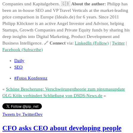
Companies und Kapitalgebern. 🇬🇧
About the author:
Philipp has
been an in-house SEO and VP Travel Verticals at the market-leading
price comparison in Europe (Idealo.de) for 6 years. Since 2011
Philipp Klöckner is an active Angel Investor and Advisor, helping
Startups, Growth Companies and Private Equity funds by sharing his
deep insights into Digital Marketing, Product Development and
Business Intelligence. 🔗
Connect
via:
LinkedIn (Follow)
|
Twitter
|
Facebook (Subscribe)
Daily
SEO
#Fotos Konferenz
«
Schöne Bescherung: Verschwörungstheorie zum pipxmasupdate
OLG Köln verhindert Schließung von DSDS-News.de
»
Tweets by TwitterDev
CFO asks CEO about developing people