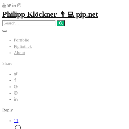
Philipp Klöckner 👨‍💻 pip.net
Portfolio
Pipliothek
About
Share
Reply
11